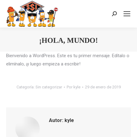
Buscar:
¡HOLA, MUNDO!
Estás aquí:
Bienvenido a WordPress. Este es tu primer mensaje. Edítalo o
elimínalo, ¡y luego empieza a escribir!
Categoría:
Sin categorizar
Por
kyle
29 de enero de 2019
Autor:
kyle