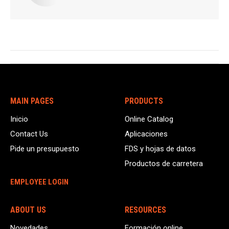
Navegación
entre
publicaciones
MAIN PAGES
PRODUCTS
Inicio
Online Catalog
Contact Us
Aplicaciones
Pide un presupuesto
FDS y hojas de datos
Productos de carretera
EMPLOYEE LOGIN
ABOUT US
RESOURCES
Novedades
Formación online